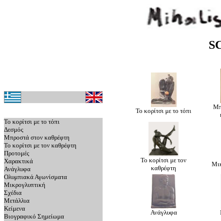
S
Μπ
Το κορίτσι με το τόπι
Το κορίτσι με το τόπι
Δεσμός
Μπροστά στον καθρέφτη
Το κορίτσι με τον καθρέφτη
Προτομές
Το κορίτσι με τον
Χαρακτικά
Μι
καθρέφτη
Ανάγλυφα
Ολυμπιακά Αγωνίσματα
Μικρογλυπτική
Σχέδια
Μετάλλια
Κείμενα
Ανάγλυφα
Βιογραφικό Σημείωμα