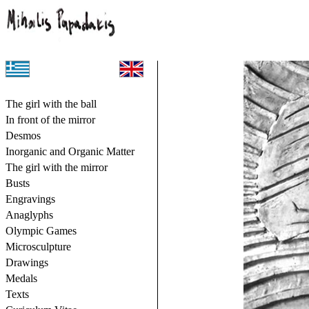
Το κορίτσι με το τόπι
The girl with the ball
Μπροστά στον καθρέφτη
In front of the mirror
Δεσμός
Desmos
Ανόργανη και Οργανική Ύλη
Inorganic and Organic Matter
Το κορίτσι με τον καθρέφτη
The girl with the mirror
Προτομές
Busts
Χαρακτικά
Engravings
Ανάγλυφα
Anaglyphs
Ολυμπιακά Αγωνίσματα
Olympic Games
Μικρογλυπτική
Microsculpture
Σχέδια
Drawings
Μετάλλια
Medals
Κείμενα
Texts