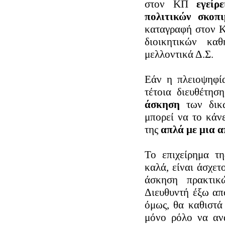
στον ΚΠ
εγείρ
πολιτικών σκοπ
καταγραφή στον Κ
διοικητικών κα
μελλοντικά Δ.Σ.
Εάν η πλειοψηφία
τέτοια διευθέτησ
άσκηση
των δικώ
μπορεί να το κάνε
της
απλά με μια 
Το επιχείρημα τη
καλά, είναι άσχετ
άσκηση πρακτι
Διευθυντή έξω από
όμως, θα καθιστά
μόνο ρόλο να αν