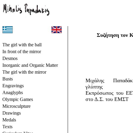
Συζήτηση τον 
Το κορίτσι με το τόπι
The girl with the ball
Μπροστά στον καθρέφτη
In front of the mirror
Δεσμός
Desmos
Ανόργανη και Οργανική Ύλη
Inorganic and Organic Matter
Το κορίτσι με τον καθρέφτη
The girl with the mirror
Προτομές
Busts
Μιχάλης Παπαδάκη
Χαρακτικά
Engravings
γλύπτης
Ανάγλυφα
Anaglyphs
Εκπρόσωπος του Ε
στο Δ.Σ. του ΕΜΣΤ
Ολυμπιακά Αγωνίσματα
Olympic Games
Μικρογλυπτική
Microsculpture
Σχέδια
Drawings
Μετάλλια
Medals
Κείμενα
Texts