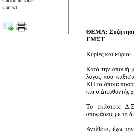
Βιογραφικό Σημείωμα
Curiculum Vitae
Επικοινωνία
Contact
ΘΕΜΑ: Συζήτηση
ΕΜΣΤ
Κυρίες και κύριοι,
Κατά την άποψή μ
λόγος που καθιστ
ΚΠ τα όποια ποσά,
και ο Διευθυντής 
Το εκάστοτε Δ.Σ.
αποφάσεις με τη δ
Αντίθετα, έχω τη